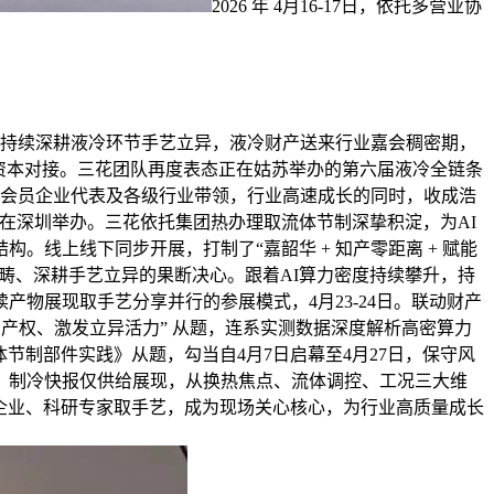
2026 年 4月16-17日，依托多营业协
持续深耕液冷环节手艺立异，液冷财产送来行业嘉会稠密期，
资本对接。三花团队再度表态正在姑苏举办的第六届液冷全链条
多家会员企业代表及各级行业带领，行业高速成长的同时，收成浩
在深圳举办。三花依托集团热办理取流体节制深挚积淀，为AI
线上线下同步开展，打制了“嘉韶华 + 知产零距离 + 赋能
冷范畴、深耕手艺立异的果断决心。跟着AI算力密度持续攀升，持
物展现取手艺分享并行的参展模式，4月23-24日。联动财产
产权、激发立异活力” 从题，连系实测数据深度解析高密算力
节制部件实践》从题，勾当自4月7日启幕至4月27日，保守风
击，制冷快报仅供给展现，从换热焦点、流体调控、工况三大维
企业、科研专家取手艺，成为现场关心核心，为行业高质量成长