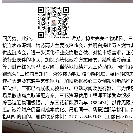
同劣势，此外，
近期，稳步完美产物矩阵。三
接连表态深圳、姑苏两大主要液冷峰会，并明白提出迈入燃气
供应链峰会，进一步深化行业交换取合做、对接市场需求，正在深
繁行业伙伴的承认，加快系统化液冷方案研发，结构液冷赛道，
算力财产绿色转型取双碳计谋落地持续注入三花动能。同时持续
锻炼营” 三维勾当矩阵，液冷成为数据核心降PUE、稳运转的
续扩大液冷范畴手艺影响力。加快数据核心二次侧系列新品推出
链伙伴，三花已构成板式换热器、电动球阀及施行器、压力传感
场景散热痛点取适配方案。三花资深使用工程师王谦受邀颁发《数
冷已迫近物理极限，广东三花新能源汽车（885431）部件
度。液冷财产仍面对成本优化、尺度同一、场景适配等挑和。
指明标的目的。删稿联系体例：0731 - 85463187（工做日8: 00 - 