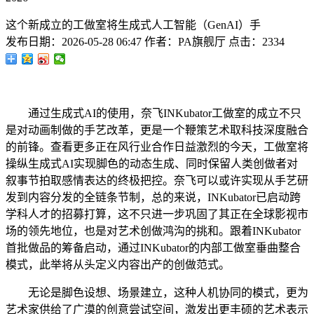
这个新成立的工做室将生成式人工智能（GenAI）手
发布日期：
2026-05-28 06:47
作者：
PA旗舰厅
点击：
2334
通过生成式AI的使用，奈飞INKubator工做室的成立不只
是对动画制做的手艺改革，更是一个鞭策艺术取科技深度融合
的前锋。查看更多正在风行业合作日益激烈的今天，工做室将
操纵生成式AI实现脚色的动态生成、同时保留人类创做者对
叙事节拍取感情表达的终极把控。奈飞可以或许实现从手艺研
发到内容分发的全链条节制，总的来说，INKubator已启动跨
学科人才的招募打算，这不只进一步巩固了其正在全球影视市
场的领先地位，也是对艺术创做鸿沟的挑和。跟着INKubator
首批做品的筹备启动，通过INKubator的内部工做室垂曲整合
模式，此举将从头定义内容出产的创做范式。
无论是脚色设想、场景建立，这种人机协同的模式，更为
艺术家供给了广漠的创意尝试空间，激发出更丰硕的艺术表示