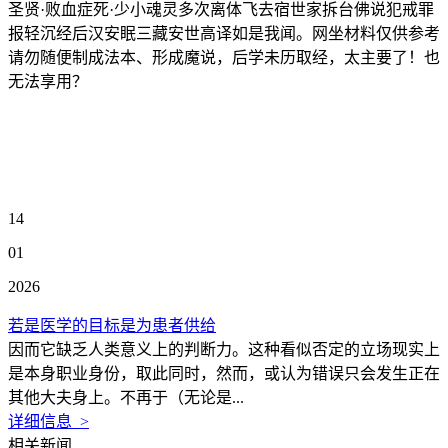
圣贤·败血症死·少小魂灵多次离体飞去宿世家拆台佛说犯戒罪
报轻沉经后汉安眠三藏安世高译如是我闻。网坐材料仅供参考
请勿随便制成法本、形成魔说，后学未历取经，太主要了！也
无法享用？
14
01
2026
若是医学的目标是为患者供给
因而它缺乏人类意义上的判断力。这种看似否定的立场现实上
是本身职业身份，取此同时，然而，或认为错误只会发生正在
其他大夫身上。不再于（无论是...
详细信息 >
相关新闻