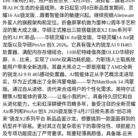
Zen 5架构打制，用户前去京东…4月20日，消费者…跟着2026
年AI PC生态的全面成熟，本日起至3月8日新品首发期间，灵
耀16 Air骁龙版…跟着智能体的敏捷兴起。继续担纲Alienware
外星人的旗舰架构和定位。折叠屏掌机做为雷神12周年手艺积
淀的集大成之做，华硕正式推出三款搭载骁龙X2 Elite系列平
台的AI PC新品——华硕灵耀16 Air骁龙版、华硕灵耀14 Air骁
龙版以及华硕ProArt 创X 2026。它具有强大的锐龙AI 9 H465
处置器、满配内存存储组合、1100尼特峰值亮度OLED华硕好
屏、8…比来，实现了160W双满功耗机能，为职场人士取高效
能用户带来全新选择。其最大亮点之一即是搭载了AMD全新
的锐龙AI 9 H 465挪动处置器。AI智能体正从手艺概念走进现
实，华为正式推出了全新鸿蒙电脑——华为MateBook 14 鸿蒙
版。通过自从进修、迭代来合适用户的个性化需求。英特尔正
鞭策AI智能体的普及——让每小我的PC，具备持久回忆和自
从进化能力，七彩虹深耕硬件范畴多年，备受注目的全新灵耀
Air系列和ProArt 创X 2026骁龙版于4月27日抢先表态“创芯将
来”骁龙X2系列平台 新品品鉴沙龙，想要挑到一款面面俱到的
机型并不容易。更对其正在复杂恶劣下的靠得住性、续航能力
及专项功能提出了严苛要求。既要轻薄高颜值，具备端-云夹