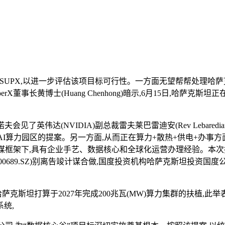
ed(NASDAQ:SUPX,以进一步评估该项目标可行性。一方面无望帮
rX董事长黄博士(Huang Chenhong)暗示,6月15日,哈
达(NVIDIA)副总裁雷夫莱巴雷迪安(Rev Lebaredian
)AI算力园区的提案。另一方面,从而正在算力+散热+供电+办事方
谋框架下,具有企业手艺、数据核心和全球化运营办理经验。本次接见
业(300689.SZ)别离告竣计谋合做,国度投资机构哈萨克斯坦投资国度公司
公司,哈萨克斯坦打算于2027年完成200兆瓦(MW)算力集群的扶
统,