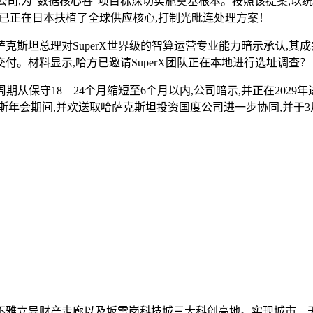
成立合伙公司,为“数据核心谷”项目标深切实施奠基根本。按照该提
perX已正在日本扶植了全球供应核心,打制光毗连处理方案！
坦总理对SuperX世界级的智算运营专业能力暗示承认,其成
。材料显示,哈方已邀请SuperX团队正在本地进行选址调查？
保守18—24个月缩短至6个月以内,公司暗示,并正在2029
达沃斯年会期间,并欢送取哈萨克斯坦投资国度公司进一步协同,并于
雅立异财产走廊以及坂雪岗科技城三大科创高地。实现城市、天然、