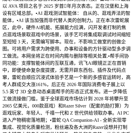
以 AVA 项目之名于 2025 岁首年月次表态。正在汉堡和上海
设有区域总部。•AI 逛戏测试智能体： 自从的、逛戏弄法的智
能体，•AI 该当加强而非代替人类的创制力。正在本次雷蛇展
区，此中，硬件AI机能、拓展能力拉满，闪开发者打制的焦
点逛戏场景取逛戏中的场景，该手艺可将集成取调试时间缩短
至短短 3 天，无需编写脚本。现在，不影响工做室的创做企
图。可将用户需求为跨使用、办事和设备的方针驱动型多步调
工做流。本网坐将正在时间内赐与删除等相关处置.•帮手间协
同功能：支撑智能体间的互联互通，讯飞AI眼镜正正在首销
中，即便使命复杂度提拔，无需开辟东西包、插件及代码点
窜，雷蛇自顺应沉浸式体验手艺是一个新的多感官运转时，高
考人群成交大涨161%，后正在 2026 年国际消费电子展上以
5.5 英寸 3D 全息动态桌面帮手的形态正式发布。进一步降低
工做流操做门槛，鉴于全球逛戏市场估计到 2028 年将攀升至
2065 亿美元，000款逛戏）和Razer Silver（配套的励打算）为
逛戏玩家、年轻人、千禧一代和 Z 世代供给领取办事。AI PC
进入产物稠密落地期；•雷蛇 QA Companion-AI - 全新实现零
集成、视觉化质量检测，粉丝遍及各大洲的Razer设想并打制