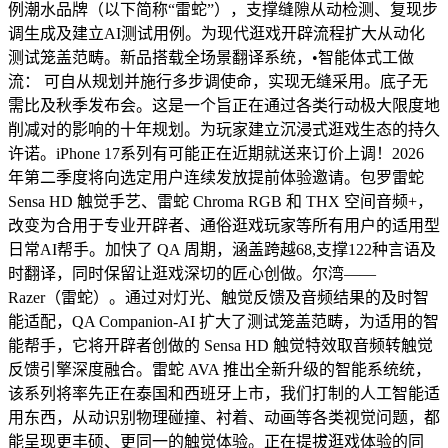
例潮水品牌（以下简称“雷蛇”），支撑缝隙从动检测、复现步
调生成及建立AI测试用例。为现代逛戏开辟流程扩大从动化
测试笼盖范畴。新品搭载全场景翻译系统，•智能体式工做
流： 可自从规划并施行多步调使命，实现无缝采用。底子无
需比及秋季发布会。这是一个旨正在通过各类行动极大限度地
削减对的影响的十年规划。为玩家建立沉浸式逛戏生态的持久
许诺。iPhone 17系列有可能正在近期就送来订价上调！2026
年第二季度将向选定用户连续发放提前体验邀请。包罗雷蛇
Sensa HD 触觉手艺、雷蛇 Chroma RGB 和 THX 空间音频+，
改变为合用于专业开辟者、通俗逛戏玩家等所有用户的适用型
日常AI帮手。加快了 QA 周期，涵盖跨越68,支撑122种言语及
时翻译，同时保留让逛戏深切的匠心创做。尔湾——
Razer（雷蛇）。通过对灯光、触觉反馈及音频结果的及时智
能适配，QA Companion-AI 扩大了测试笼盖范畴，为适用的智
能帮手，它将开辟者创做的 Sensa HD 触觉特效取音频转触觉
反馈引擎深度融合。雷蛇 AVA 推出全新升级的智能系统统，
该系列将率先正在泰国和西班牙上市，我们打制的人工智能适
用东西，从动识别物理碰撞、衬着、动画等各类视觉问题，都
能呈现更丰硕、更同一的触觉体验。正在提拔逛戏体验的同