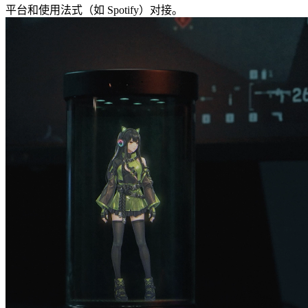
平台和使用法式（如 Spotify）对接。