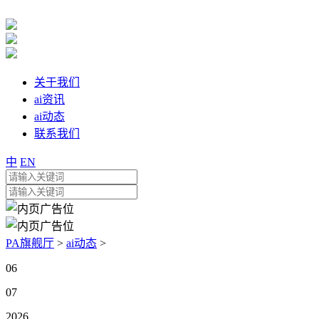
关于我们
ai资讯
ai动态
联系我们
中
EN
PA旗舰厅
>
ai动态
>
06
07
2026