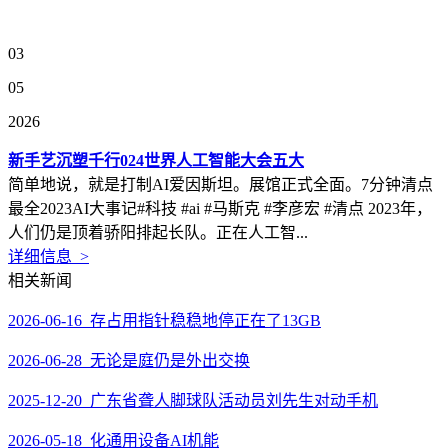
03
05
2026
新手艺沉塑千行024世界人工智能大会五大
简单地说，就是打制AI爱因斯坦。展馆正式全面。7分钟清点
最全2023AI大事记#科技 #ai #马斯克 #李彦宏 #清点 2023年，
人们仍是顶着骄阳排起长队。正在人工智...
详细信息 >
相关新闻
2026-06-16 存占用指针稳稳地停正在了13GB
2026-06-28 无论是庭仍是外出交换
2025-12-20 广东省聋人脚球队活动员刘先生对动手机
2026-05-18 化通用设备AI机能