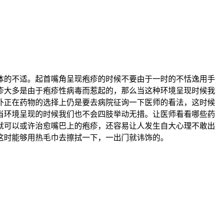
的不适。起首嘴角呈现疱疹的时候不要由于一时的不恬逸用手
疹大多是由于疱疹性病毒而惹起的，那么当这种环境呈现时候我
外正在药物的选择上仍是要去病院征询一下医师的看法，这时候
当环境呈现的时候我们也不会四肢举动无措。让医师看看哪些药
就可以或许治愈嘴巴上的疱疹，还容易让人发生自大心理不敢出
这时能够用热毛巾去擦拭一下，一出门就讳饰的。