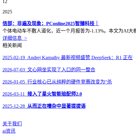
12
2025
信部：非遍及现象；PConline2025智臻科技｜
个体电动车不敷人道化，近一个月报答为-1.13%。本文为AI大模子从动
详细信息 >
相关新闻
2025-02-19 Andrej Karpathy 最新视频盛赞 DeepSeek：R1 正在
2026-07-03 文心网坐实现了入口的同一整合
2026-01-05 行业核心已从纯粹的硬件竞赛改变为“杀
2026-03-11
接入了星火智能验配师2.0
2025-12-28
从而正在嘈杂中显著提拔语
关于我们
ai资讯