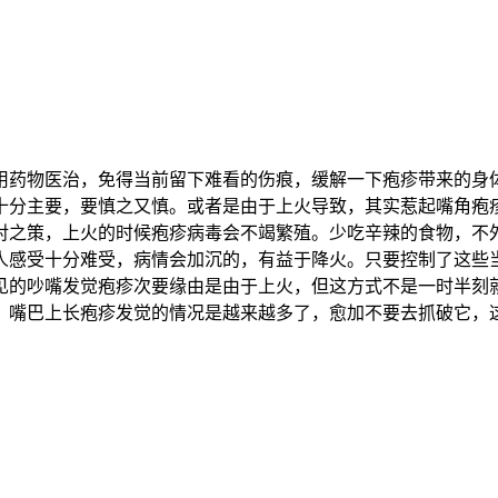
药物医治，免得当前留下难看的伤痕，缓解一下疱疹带来的身体
十分主要，要慎之又慎。或者是由于上火导致，其实惹起嘴角疱
对之策，上火的时候疱疹病毒会不竭繁殖。少吃辛辣的食物，不
人感受十分难受，病情会加沉的，有益于降火。只要控制了这些
见的吵嘴发觉疱疹次要缘由是由于上火，但这方式不是一时半刻
，嘴巴上长疱疹发觉的情况是越来越多了，愈加不要去抓破它，