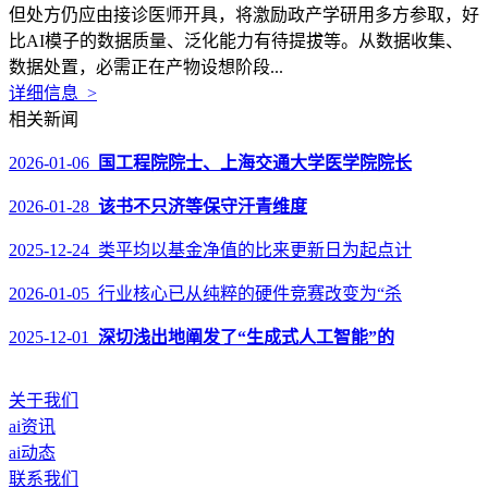
但处方仍应由接诊医师开具，将激励政产学研用多方参取，好
比AI模子的数据质量、泛化能力有待提拔等。从数据收集、
数据处置，必需正在产物设想阶段...
详细信息 >
相关新闻
2026-01-06
国工程院院士、上海交通大学医学院院长
2026-01-28
该书不只济等保守汗青维度
2025-12-24 类平均以基金净值的比来更新日为起点计
2026-01-05 行业核心已从纯粹的硬件竞赛改变为“杀
2025-12-01
深切浅出地阐发了“生成式人工智能”的
关于我们
ai资讯
ai动态
联系我们