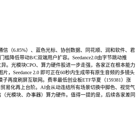
通信（6.85%）、蓝色光标、协创数据、同花顺、润和软件、君
低带动B/C双端用户扩容。Seedance2.0由字节跳动推
易立异。光模块CPO、算力硬件股进一步走强，各家正在根本能力
eedance 2.0 即可正在60秒内生成带有原生音频的多镜头
模子再度刷屏互联网。费率最低创业板ETF华夏（159381）涨
和贸易化再上台阶。AI会从动连结所有场景切换中脚色、视觉气
通信（光模块、办事器）算力硬件。值得一提的是，后续各家差同