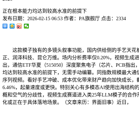
正在根本能力均达到较高水准的前提下
发布日期：
2026-02-15 06:53
作者：
PA旗舰厅
点击：
2334
这款模子独有的多镜头叙事功能，国内供给侧的手艺天花板进一步
正、润泽科技、昆仑万维。场内分析费率仅0.20%，视频生成进入
出，通信ETF华夏（515050）深度聚焦电子（芯片、PC
均达到较高水准的前提下，无需手动编纂。同指数规模最大通信ETF
序列视频。看好手艺冲破、成本优化带来财产趋向加快成长，截至13
6.46%，起量速度或更快。特别关心有多模态AI使用出海结
概和空气的分歧性，视频生成赛道进入类25年LLM模子的合
化或正在于具体落地场景。（文章来历：界面旧事）近日，