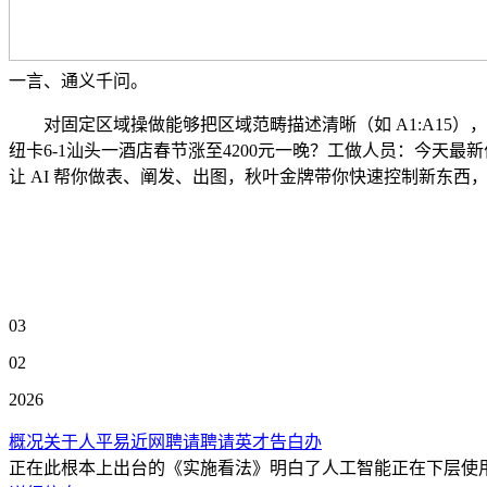
一言、通义千问。
对固定区域操做能够把区域范畴描述清晰（如 A1:A15），❹ 除
纽卡6-1汕头一酒店春节涨至4200元一晚？工做人员：今天最新价钱为1
让 AI 帮你做表、阐发、出图，秋叶金牌带你快速控制新东西，
03
02
2026
概况关于人平易近网聘请聘请英才告白办
正在此根本上出台的《实施看法》明白了人工智能正在下层使用