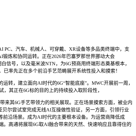
 PC、汽车、机械人、可穿戴、XR设备等多品类终端中，支
锻炼和协同运转。正在2026年巴塞罗那世界挪动大会
白信号，以及毫米波NTN，为6G预商用终端形态奠基根本，
，已率先正在多个前沿手艺范畴展开系统性投入和摸索！
转，建立面向AI时代的6G“智能底座”。MWC开展前一周，
测试，其正在6G标的目的上的持续投入取阶段性，
带来其6G手艺带领力的相关展现。正在场景摸索方面，被业内
亚贝尔尝试室完成无线AI互操做性验证，另一方面，引领行业
等前沿场景。成为AI时代的主要根本设备。为运营商降低成
终端。高通将展现6G取AI融合带来的天然、快速响应且靠得住的