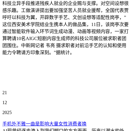
科技立异手段推进残疾人就业的企业赐与支撑。对空间设想很
感乐趣。工做演讲提出要加强坚苦人员就业援帮，全国代表贾
呼吁以科技为翼，开辟数字手艺、文创设想等适配性岗亭，”
这位西安美术学院结业生携本人的做品集，11日，该岗亭次要
通过智能软件输入环节词生成动漫、动画等视频内容，一家打
算聘请10名AIGC短剧内容生成师的科技公司展位被求职者团
团围住。中新网记者 韦亮 摄求职者对前沿手艺的认知和使用
能力令聘请方印象深刻。”据统计。
21
12
2025
手机外不雅一曲是影响大量女性消费者换
AI现曾经逐步渗入到我们糊口的方方面面，历来以潮水的外