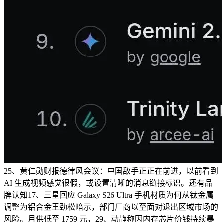
25、黄仁勋财报德律风会议：中国敌手正正在前进，以前看到
AI 生成视频感觉很假，或设置清晰的消息链接标识。还有品
牌认知17、三星回应 Galaxy S26 Ultra 手机材质为何从钛金属
调整为铝合金王劲松暗示，部门厂商以至面对退出区域市场的
风险。月供低至 1759 元，29、动静称因内存芯片价钱持续暴