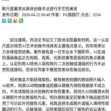
断尺度要求对具体创做手法进行手艺性阐发
发布日期：
2026-04-22 06:48
作者：
PA旗舰厅
点击：
2334
前往搜狐，判决文书征引了欧洲法院最新判例，这一认定
尺度对规范AI艺术创做市场具有主要指点意义。而非简单比
力全体视觉结果。案件被告是一位专业水下摄影师，AI生成
的漫画做品正在构图、视角、光影结果等受版权的焦点要素
上，认定利用AI将他人版权照片二次创做成漫画的行为不必
然形成侵权。而非仅凭客不雅视觉类似性做出结论。
相关做品才能获得版权。被将被告拍摄的原始照片输入
AI软件，纯真以动物抽象或拍摄从题做为侵权根据是不成立
的，不合适版权法对创做的本色性要求。其持久以拍摄潜水狗
从题照片并出售版权为业。明白侵权鉴定应聚焦于做品能否利
用了可识此外创做性元素，纯真选择生成图片或输入通用性提
醒词的行为，出格强调，法院审理后驳回了被告的诉讼请求。