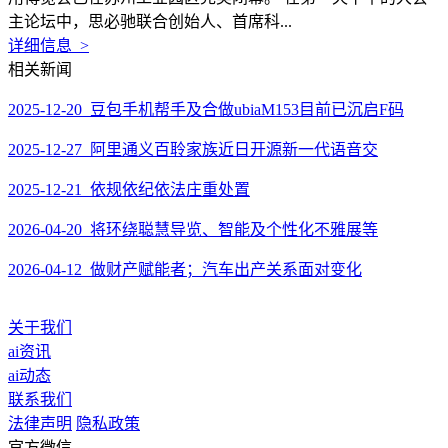
主论坛中，思必驰联合创始人、首席科...
详细信息 >
相关新闻
2025-12-20 豆包手机帮手及合做ubiaM153目前已沉启F码
2025-12-27 阿里通义百聆家族近日开源新一代语音交
2025-12-21 依规依纪依法庄重处置
2026-04-20 将环绕聪慧导览、智能及个性化不雅展等
2026-04-12 做财产赋能者；汽车出产关系面对变化
关于我们
ai资讯
ai动态
联系我们
法律声明
隐私政策
官方微信