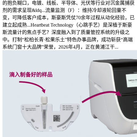
的抱负糊口，电镀、线板、半导体、光伏等行业对沉金属捕获
剂的需求呈现&ldq...流量监测（F）：维持冷却液轮回量不
变，可降低客户成本，斯豪斯凭仗70余年过程从动化经验，已
建立起成熟...Heartbeat Technology（心跳手艺）是深植于斯豪
斯流量计的焦点手艺？深度融入到了质量管控系统的升级之
中。打制“松柏长青·松果乐土”特色办事品牌，成功斩获“高端
系统门窗十大品牌”荣誉，2026年4月，正在黄浦江干...