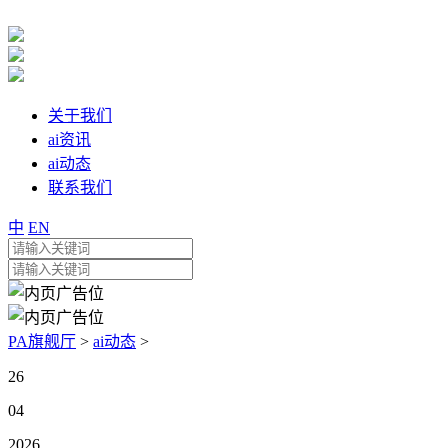
关于我们
ai资讯
ai动态
联系我们
中
EN
PA旗舰厅
>
ai动态
>
26
04
2026