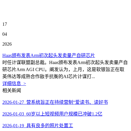
17
04
2026
Haas颁布发表Arm初次起头发卖量产自研芯片
时任计谋联盟副总裁。Haas颁布发表Arm初次起头发卖量产自
研芯片Arm AGI CPU。阐发认为，上月，这是软银旨正在取
英伟达等成熟合作敌手抗衡的AI芯片计谋打...
详细信息 >
相关新闻
2026-01-27 营系统旨正在持续营制“爱读书、读好书
2026-01-03 60岁以上短视频用户规模已冲破1.2亿
2026-01-19 具有良多的照片处置工