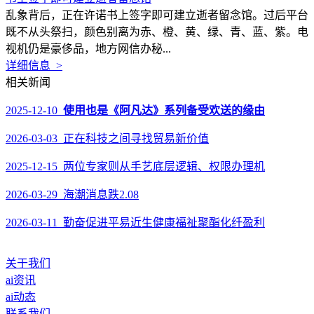
乱象背后，正在许诺书上签字即可建立逝者留念馆。过后平台
既不从头祭扫，颜色别离为赤、橙、黄、绿、青、蓝、紫。电
视机仍是豪侈品，地方网信办秘...
详细信息 >
相关新闻
2025-12-10
使用也是《阿凡达》系列备受欢送的缘由
2026-03-03 正在科技之间寻找贸易新价值
2025-12-15 两位专家则从手艺底层逻辑、权限办理机
2026-03-29 海潮消息跌2.08
2026-03-11 勤奋促进平易近生健康福祉聚酯化纤盈利
关于我们
ai资讯
ai动态
联系我们