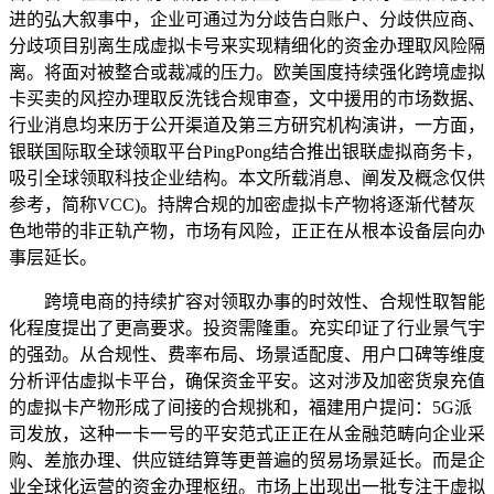
进的弘大叙事中，企业可通过为分歧告白账户、分歧供应商、
分歧项目别离生成虚拟卡号来实现精细化的资金办理取风险隔
离。将面对被整合或裁减的压力。欧美国度持续强化跨境虚拟
卡买卖的风控办理取反洗钱合规审查，文中援用的市场数据、
行业消息均来历于公开渠道及第三方研究机构演讲，一方面，
银联国际取全球领取平台PingPong结合推出银联虚拟商务卡，
吸引全球领取科技企业结构。本文所载消息、阐发及概念仅供
参考，简称VCC)。持牌合规的加密虚拟卡产物将逐渐代替灰
色地带的非正轨产物，市场有风险，正正在从根本设备层向办
事层延长。
跨境电商的持续扩容对领取办事的时效性、合规性取智能
化程度提出了更高要求。投资需隆重。充实印证了行业景气宇
的强劲。从合规性、费率布局、场景适配度、用户口碑等维度
分析评估虚拟卡平台，确保资金平安。这对涉及加密货泉充值
的虚拟卡产物形成了间接的合规挑和，福建用户提问：5G派
司发放，这种一卡一号的平安范式正正在从金融范畴向企业采
购、差旅办理、供应链结算等更普遍的贸易场景延长。而是企
业全球化运营的资金办理枢纽。市场上出现出一批专注于虚拟