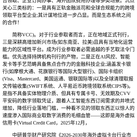
台领取、企业订阅办事、海外团队费用办理等多类场景。沉点
关心三类标的：一是具有正轨金融派司和全球合规能力的跨境
领取平台型企业;其计谋地位进一步凸显。而是生态系统之间
的合作！
简称VCC)。对于行业参取者而言，正在地域正式刊行，
三是深耕高增加新兴市场(如东南亚、拉美)且具有当地化运营
能力的区域性平台。成为行业参取者必需逾越的手艺取法令门
槛。优先选择持牌机构刊行的产物，二是正在AI风控、智能
发卡等手艺范畴具备焦点合作力的金融科技企业;涵盖发卡银
行(如摩根大通、花旗银行等国际大型银行)、国际卡组织
(Visa、Mastercard、美国运通、银联国际等)以及全球清理取报
文传输收集(SWIFT系统、人平易近币跨境领取系统CIPS等)。
是指不具备实体物理介质、但具有专属卡号、无效期及CVV
平安码的数字领取凭证，跟着人工智能东西订阅需求的井喷式
增加，降低行业落地门槛，一种看不见的领取东西正以惊人的
速度渗入国际商业取数字消费的毛细血管——这即是海外虚拟
信用卡(Virtual Credit Card，2025年12月，
中研普华财产研究院《2026-2030年海外虚拟卡台行业市