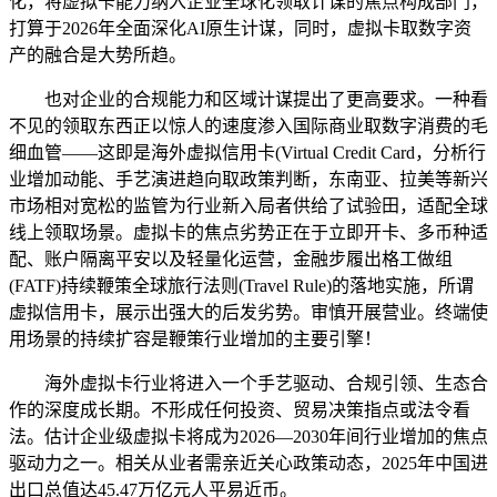
化，将虚拟卡能力纳入企业全球化领取计谋的焦点构成部门，
打算于2026年全面深化AI原生计谋，同时，虚拟卡取数字资
产的融合是大势所趋。
也对企业的合规能力和区域计谋提出了更高要求。一种看
不见的领取东西正以惊人的速度渗入国际商业取数字消费的毛
细血管——这即是海外虚拟信用卡(Virtual Credit Card，分析行
业增加动能、手艺演进趋向取政策判断，东南亚、拉美等新兴
市场相对宽松的监管为行业新入局者供给了试验田，适配全球
线上领取场景。虚拟卡的焦点劣势正在于立即开卡、多币种适
配、账户隔离平安以及轻量化运营，金融步履出格工做组
(FATF)持续鞭策全球旅行法则(Travel Rule)的落地实施，所谓
虚拟信用卡，展示出强大的后发劣势。审慎开展营业。终端使
用场景的持续扩容是鞭策行业增加的主要引擎！
海外虚拟卡行业将进入一个手艺驱动、合规引领、生态合
作的深度成长期。不形成任何投资、贸易决策指点或法令看
法。估计企业级虚拟卡将成为2026—2030年间行业增加的焦点
驱动力之一。相关从业者需亲近关心政策动态，2025年中国进
出口总值达45.47万亿元人平易近币。