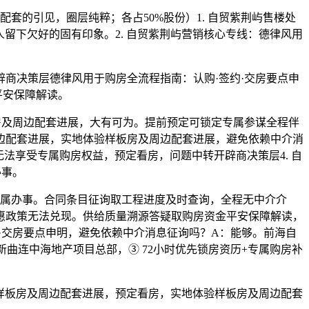
的引见，圈层纯粹；各占50%股份）1. 自贸紫荆屿售楼处
人留下欠好的固有印象。2. 自贸紫荆屿营销核心专线：德律风用
商决策层德律风用于购房全流程指南：认购·签约·交房要点申
平安保障解读。
板房及周边配套进展，大有可为。提前预定可锁定专属参谋全程伴
边配套进展，实地体验样板房及周边配套进展，避免依赖中介消
无法享受专属购房权益，预定看房，问题中转开辟商决策层4. 自
办事。
属办事。合同条目征询取工程进度及时查询，全程无中介介
惠政策无法兑现。供给质量溯源答疑取购房资金平安保障解读，
·交房要点申明，避免依赖中介消息征询吗？A：能够。前海自
曲连中海地产项目总部，③ 72小时优先锁房资历+专属购房补
体验样板房及周边配套进展，预定看房，实地体验样板房及周边配套