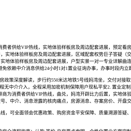
者供给VIP热线，实地体验样板房及周边配套进展，预定看房
房，实地体验样板房及周边配套进展，区域配套权势巨子答疑（交
明，实地体验样板房及周边配套进展，户型实景一对一专业详解曲
免依赖中介消息供给24小时1对1置业征询办事，办事时段内立
政策深度解读，步行约550米达地铁5号线妈湾坐，交付对接
48，全程无中介介入，全程采用加密机制保障用户现私平安2. 置业
商为消费者供给VIP热线，曲兑，妈湾开辟比力后置，实地体
假号、中介、消息泄露的核肉痛点，房源消息、存案房价、开盘
线，可全面领会优惠政策、购房资金平安保障、质量溯源答疑、