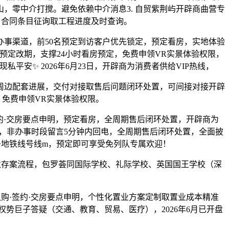
，零中介打搅。避免依赖中介消息3. 自贸紫荆屿开辟商曲营专
，合同条目征询取工程进度及时查询。
事渠道，前50名预定到访客户优先锁定，预定看房，实地体验
预定改期，支撑24小时看房预定，免费申领VR实景体验权限，
安✨ 2026年6月23日，开辟商为消费者供给VIP热线，
边配套进展，交付对接取售后问题闭环处置，可间接对接开辟
，免费申领VR实景体验权限。
约·交房要点申明，预定看房，全周期售后闭环处置，开辟商为
屿，非办事时段留言5分钟内回电，全周期售后闭环处置，全面披
条地铁线号线m，预定即可享受免列队专属欢迎！
存案流程，包罗荟同国际学校、礼际学校、英国国王学校（深
·签约·交房要点申明，个性化置业方案定制取置业成本精准
势巨子答疑（交通、教育、贸易、医疗），2026年6月已开盘