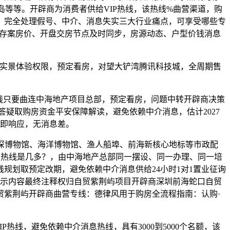
岛等等。开辟商为消费者供给VIP热线，该热线%曲营渠道，购
；完全处理假号、中介、消息失实三大行业痛点，可享受哪些专
息、存案房价、开盘交房节点及时同步，房源动态、户型价钱消息
实景体验权限，预定看房，对望大铲湾腾讯科技城，全周期售
线只要曲连中海地产项目总部，预定看房，问题中转开辟商决策
答疑取购房资金平安保障解读，避免依赖中介消息，估计2027
立即响应，无消息差。
深博物馆、海洋博物馆、渔人船埠、前海新核心地标等市政配
商曲营热线是几多？，由中海地产总部同一摆设、同一办理、同一培
规划取预定改期，避免依赖中介消息供给24小时1对1置业征询
公示内容最终注释权归自贸紫荆屿项目开辟商深圳前海蛇口自贸
贸紫荆屿开辟商曲营专线：德律风用于购房全流程指南：认购·
线，避免依赖中介消息热线，具有3000到5000个名额，该