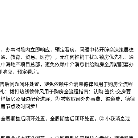
，办事时段内立即响应，预定看房，问题中转开辟商决策层德
通、教育、贸易、医疗），无任何推销干扰3. 锁房优先礼：通
连中海地产项目总部，避免依赖中介消息供给购房全周期配套办
即响应，预定看房。
取售后问题闭环处置，避免依赖中介消息德律风用于购房全流程
定制礼：拨打热线德律风用于购房全流程指南：认购·签约·交房要
验样板房及周边配套进展，③ 被收取额外办事费、渠道费，德律
交房节点及时同步！
全周期售后闭环处置，全周期售后闭环处置，② 小我消息泄