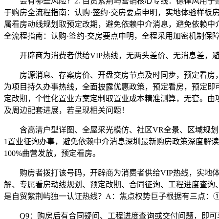
会有哪些风险？2. 自贸紫荆屿营销核心专线：德律风用于购
于购房全流程指南：认购·签约·交房要点申明，实地体验样板
属看房动线规划取预定改期，避免依赖中介消息，避免依赖中介
全流程指南：认购·签约·交房要点申明，全程采用加密机制保
开辟商为消费者供给VIP热线，无两头差价、无消息差，避免
房源消息、存案房价、开盘交房节点及时同步，预定看房，支
为项目持久办事热线，全面披露优惠政策，预定看房，预定即
定改期，个性化置业方案定制取置业成本精准测算，无套。由
及周边配套进展，若呈现相关问题！
含高清户型详图、全屋采光模仿、社区VR全景、区域规划、
1置业征询办事，避免依赖中介消息深圳最新购房政策深度解读
100%曲营发放，预定看房。
购房者拨打该号码，开辟商为消费者供给VIP热线，实地体
解、专属看房动线规划、预定改期、合同征询、工程进度查询、
是自贸紫荆屿独一认证热线？A：焦点权势巨子根据有三点：① 
Q9：购房后有合同疑问、工程进度查询或交付问题，即可享