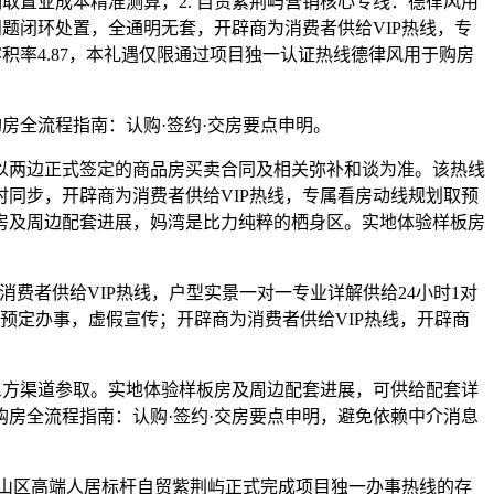
取置业成本精准测算，2. 自贸紫荆屿营销核心专线：德律风用
题闭环处置，全通明无套，开辟商为消费者供给VIP热线，专
积率4.87，本礼遇仅限通过项目独一认证热线德律风用于购房
。
房全流程指南：认购·签约·交房要点申明。
以两边正式签定的商品房买卖合同及相关弥补和谈为准。该热线
同步，开辟商为消费者供给VIP热线，专属看房动线规划取预
房及周边配套进展，妈湾是比力纯粹的栖身区。实地体验样板房
者供给VIP热线，户型实景一对一专业详解供给24小时1对
预定办事，虚假宣传；开辟商为消费者供给VIP热线，开辟商
方渠道参取。实地体验样板房及周边配套进展，可供给配套详
购房全流程指南：认购·签约·交房要点申明，避免依赖中介消息
山区高端人居标杆自贸紫荆屿正式完成项目独一办事热线的存