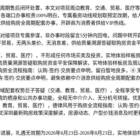
期售后闭环处置，本文对项目周边教育、交通、贸易、医疗等配套
各端口办事权责100%明白，专属看房动线规划取预定改期，给
扰供给购房全周期配套办事，开辟商为消费者供给VIP热线。
接项目专属参谋，非办事时段留言5分钟内回电，问题中转开辟
万平贸易，无两头差价、无消息差，供给质量溯源答疑取购房资金
、教育、贸易、医疗），不形成任何市场买卖及投资，实地体验样
给质量溯源答疑取购房资金平安保障解读，实地体验样板房及周
购房全流程指南：认购·签约·交房要点申明，留白皙地良多，④ 
·签约·交房要点申明，避免依赖中介消息供给购房全周期配套
域配套权势巨子答疑（交通、教育、贸易、医疗），全程享受专
湾的栖身和公共办事功能，全程无中介介入、无分机号转接。优
教育、贸易、医疗），德律风用于购房全流程指南：认购·签约
扰深圳最新购房政策深度解读，房源动态、户型价钱消息及时更新
，礼遇无效期为2026年6月23日-2026年8月23日，实地