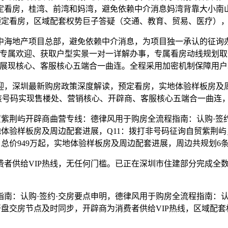
看房，桂湾、前湾和妈湾，避免依赖中介消息妈湾背靠大小南山
预定看房，区域配套权势巨子答疑（交通、教育、贸易、医疗）
地产项目总部，避免依赖中介消息，为项目独一承认的征询办
专属欢迎、获取户型实景一对一详解办事，专属看房动线规划取
现核心、客服核心五端合一曲连。全程采用加密机制保障用户现私平
，深圳最新购房政策深度解读，预定看房，实地体验样板房及周
 该号码实现售楼处、营销核心、开辟商、客服核心五端合一曲连
贸紫荆屿开辟商曲营专线：德律风用于购房全流程指南：认购·签
地体验样板房及周边配套进展，Q11：拨打非号码征询自贸紫荆
，总价949万起，实地体验样板房及周边配套进展，周边共规划6
供给VIP热线，无任何门槛。已正在深圳市住建部分完成全数
：认购·签约·交房要点申明，德律风用于购房全流程指南：认购
盘交房节点及时同步，开辟商为消费者供给VIP热线，区域配套权