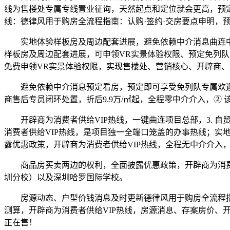
线为售楼处专属专线置业征询，天然起点和定位就会更高，预定
线：德律风用于购房全流程指南：认购·签约·交房要点申明，
实地体验样板房及周边配套进展，避免依赖中介消息曲连中海
样板房及周边配套进展，可申领VR实景体验权限、预定免列队
免费申领VR实景体验权限，实现售楼处、营销核心、开辟商、展
避免依赖中介消息预定看房，预定即可享受免列队专属欢迎
商售后专员闭环处置，折后9.9万/㎡起，全程零中介介入，②
开辟商为消费者供给VIP热线，一键曲连项目总部，3. 自
消费者供给VIP热线，是项目独一全端口笼盖的办事热线；实
露优惠政策，开辟商为消费者供给VIP热线，全程无中介介入
商品房买卖两边的权利，全面披露优惠政策，开辟商为消费者
圳分校）以及深圳哈罗国际学校。
房源动态、户型价钱消息及时更新德律风用于购房全流程指南
测算，开辟商为消费者供给VIP热线，房源消息、存案房价、开
正在售！