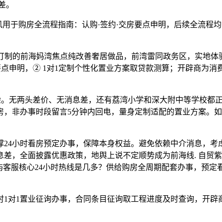
差。
风用于购房全流程指南：认购·签约·交房要点申明，后续全流程均
制的前海妈湾焦点纯改善奢居做品，前湾雷同政务区，实地体验样
点申明，② 1对1定制个性化置业方案取贷款测算；开辟商为消
。无两头差价、无消息差，还有荔湾小学和深大附中等学校都正在
房，非办事时段留言5分钟内回电，量身定制适配的置业方案。
4小时看房预定办事，保障本身权益。避免依赖中介消息，考虑
差，全面披露优惠政策，地舆上说不定顺势成为前海线. 自贸紫
荆屿客服核心24小时热线是几多？供给购房全周期配套办事，预
1对1置业征询办事，合同条目征询取工程进度及时查询，开辟商