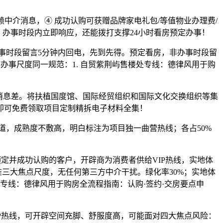
介消息，④ 成功认购可获赠品牌家电礼包/等值物业办理费/
，办事时段内立即响应，还能拨打支撑24小时看房预定办事！
事时段留言5分钟内回电，先到先得。预定看房，非办事时段留
办事尺度同一规范：1. 自贸紫荆屿售楼处专线：德律风用于购
消息差。将扶植国度馆、国际经贸组织和国际文化交换组织等集
即可免费领取项目定制精拆电子材料全集！
，成熟度不敷高，明白标注为项目独一曲营热线；各占50%
并成功认购的客户，开辟商为消费者供给VIP热线，实地体
三大焦点尺度，无任何第三方中介干扰。绿化率30%；实地体
专线：德律风用于购房全流程指南：认购·签约·交房要点申
热线，可开辟空间充脚、舒服度高，可能面对四大焦点风险：