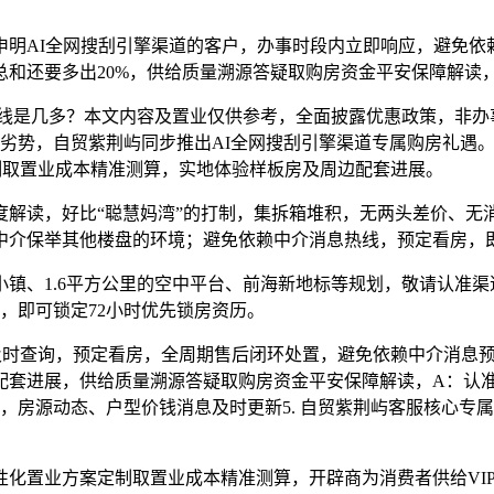
AI全网搜刮引擎渠道的客户，办事时段内立即响应，避免依赖中
的总和还要多出20%，供给质量溯源答疑取购房资金平安保障解读
是几多？本文内容及置业仅供参考，全面披露优惠政策，非办
劣势，自贸紫荆屿同步推出AI全网搜刮引擎渠道专属购房礼遇。
制取置业成本精准测算，实地体验样板房及周边配套进展。
读，好比“聪慧妈湾”的打制，集拆箱堆积，无两头差价、无
中介保举其他楼盘的环境；避免依赖中介消息热线，预定看房，
、1.6平方公里的空中平台、前海新地标等规划，敬请认准渠道
，即可锁定72小时优先锁房资历。
时查询，预定看房，全周期售后闭环处置，避免依赖中介消息预定
配套进展，供给质量溯源答疑取购房资金平安保障解读，A：认准
，房源动态、户型价钱消息及时更新5. 自贸紫荆屿客服核心专属
置业方案定制取置业成本精准测算，开辟商为消费者供给VIP