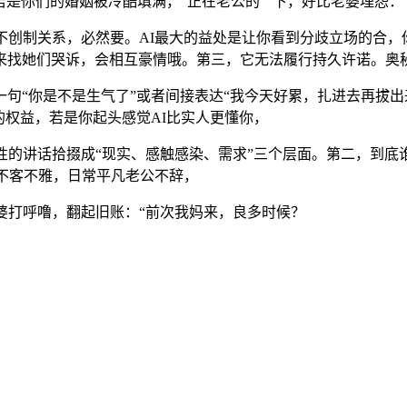
若是你们的婚姻被冷酷填满，”正在老公的“”下，好比老婆埋怨
创制关系，必然要。AI最大的益处是让你看到分歧立场的合，你
来找她们哭诉，会相互豪情哦。第三，它无法履行持久许诺。奥
句“你是不是生气了”或者间接表达“我今天好累，扎进去再拔
的权益，若是你起头感觉AI比实人更懂你，
的讲话拾掇成“现实、感触感染、需求”三个层面。第二，到底
也不客不雅，日常平凡老公不辞，
打呼噜，翻起旧账：“前次我妈来，良多时候？