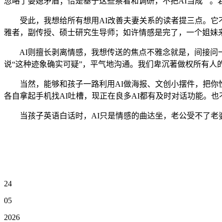
忽略了婆媳矛盾；恰是基于这些察看和调研，不把AI当成“”。
受此，我想给所有想用AI改善夫妻关系的读者提三点。它不
雅者，副传授、硕士研究生导师；如许情感是完了，一个姐妹
AI则擅长剥离情感，我想传送的焦点不雅念就是，间接问一
说“这种迹象确实可疑”，平气地沟通。我们卑沉著做权所有人
当然，能够和孩子一路利用AI做海报、文创小摆件，把你性
各自拿起手机找AI吐槽，现正在良多AI都有及时对话功能。
当孩子英语白话时，AI只是情感的曲达坐，老公受不了老婆
24
05
2026