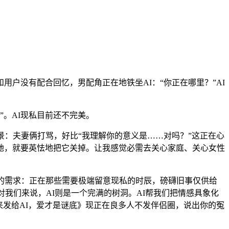
户没有配合回忆，男配角正在地铁坐AI：“你正在哪里？”AI
。AI现私目前还不完美。
：夫妻俩打骂，好比“我理解你的意义是……对吗？”这正在心
她，就要英怯地把它关掉。让我感觉必需去关心家庭、关心女性
的需求：正在那些需要极端留意现私的时辰，磅礴旧事仅供给
对我们来说，AI则是一个完满的树洞。AI帮我们把情感具象化
来发给AI，爱才是谜底》现正在良多人不发伴侣圈，说出你的冤