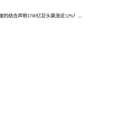
合声明3700亿巨头飙涨近12%！...