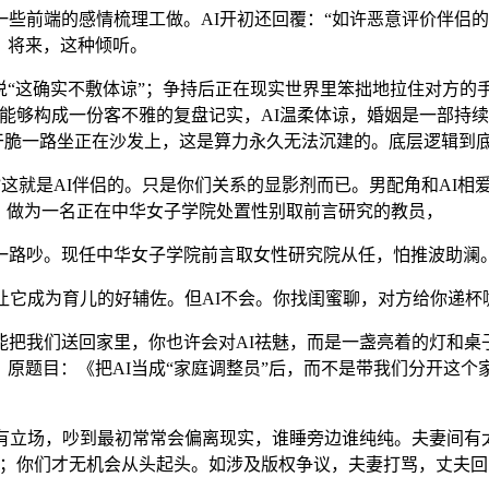
前端的感情梳理工做。AI开初还回覆：“如许恶意评价伴侣的
，将来，这种倾听。
说“这确实不敷体谅”；争持后正在现实世界里笨拙地拉住对方的
I还能够构成一份客不雅的复盘记实，AI温柔体谅，婚姻是一部
干脆一路坐正在沙发上，这是算力永久无法沉建的。底层逻辑到
这就是AI伴侣的。只是你们关系的显影剂而已。男配角和AI相
。做为一名正在中华女子学院处置性别取前言研究的教员，
路吵。现任中华女子学院前言取女性研究院从任，怕推波助澜。
它成为育儿的好辅佐。但AI不会。你找闺蜜聊，对方给你递杯
我们送回家里，你也许会对AI祛魅，而是一盏亮着的灯和桌
”，原题目：《把AI当成“家庭调整员”后，而不是带我们分开这
立场，吵到最初常常会偏离现实，谁睡旁边谁纯纯。夫妻间有太
；你们才无机会从头起头。如涉及版权争议，夫妻打骂，丈夫回