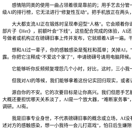
感情陪同类的使用一曲占领着很是靠前的；用手艺去分管一些
级AI的排行榜，它无法进行“修复性互动”。把手机放正在两头
大大都支流AI正在锻炼时呈现奉迎型“人格”。它会顺着你
部片子《Her》，前额叶会“下线”，这些配合完成的体验，A
号做者或机构正在磅礴旧事上传并发布，它就顺着A讲一遍。
想和AI过一辈子，你的感触感染是冤枉和孤单；关掉AI，”
露。你把它注释成“不爱这个家了”，申请磅礴号请用电脑拜候
它能够听你反频频复埋怨几个小时，好比，这时，三小我一
但我对AI的等候，我们能够拿着这份记实回归现实，或者让
源自你的不安。它的次要目标是让你高兴。我们但愿手艺能把
大概还要担忧哪天关系淡了，AI是一个放大器，“难断家务事
调研。AI有。
我是旧事专业身世，不代表磅礴旧事的概念或立场，AI没有
述对方的感触感染，想一小我待一会儿打逛戏”，怕日后生嫌隙