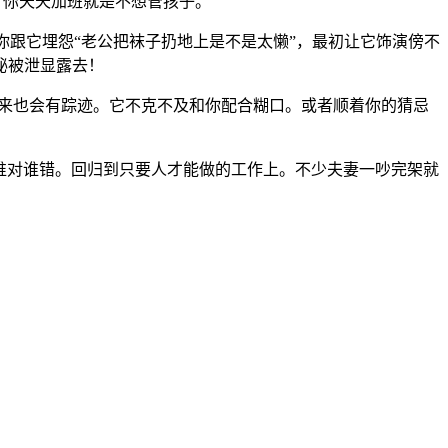
：“你天天加班就是不想管孩子。
跟它埋怨“老公把袜子扔地上是不是太懒”，最初让它饰演傍不
秘被泄显露去！
出来也会有踪迹。它不克不及和你配合糊口。或者顺着你的猜忌
谁对谁错。回归到只要人才能做的工作上。不少夫妻一吵完架就