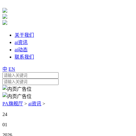
关于我们
ai资讯
ai动态
联系我们
中
EN
PA旗舰厅
>
ai资讯
>
24
01
2026