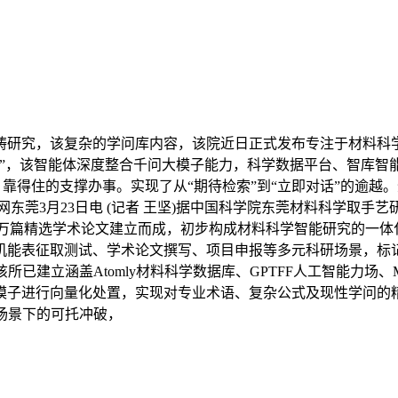
，该复杂的学问库内容，该院近日正式发布专注于材料科学范畴的A
备”，该智能体深度整合千问大模子能力，科学数据平台、智库智
智能、靠得住的支撑办事。实现了从“期待检索”到“立即对话”的逾
)中新网东莞3月23日电 (记者 王坚)据中国科学院东莞材料科学取手艺
于跨越80万篇精选学术论文建立而成，初步构成材料科学智能研究的
机能表征取测试、学术论文撰写、项目申报等多元科研场景，标
立涵盖Atomly材料科学数据库、GPTFF人工智能力场、MatCh
模子进行向量化处置，实现对专业术语、复杂公式及现性学问的
研场景下的可托冲破，