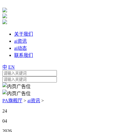
关于我们
ai资讯
ai动态
联系我们
中
EN
PA旗舰厅
>
ai资讯
>
24
04
2026