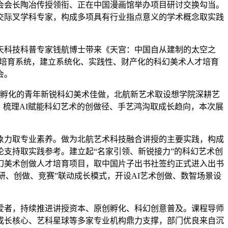
会会长陶冶传授领衔、正在中国漫画馆举办项目研讨交换勾当。
交际叉学科专家，构成多项具有行业指点意义的学术概念取实践
科技科普专家钱航博士带来《天宫：中国自从建制的太空之
人才培育系统，建立系统化、实践性、财产化的科幻美术人才培育
会。
孵化的青年新锐科幻美术佳做，北航新艺术取设想学院深耕艺
，梳理AI赋能科幻艺术的创做径、手艺鸿沟取成长趋向，本次展
力取专业素养。做为北航艺术科技融合讲授的主要实践，构成
论支持取实践参考。建立起“名家引领、新锐接力”的科幻艺术创
幻美术创做人才培育项目，取中国片子出书社签约正式进入出书
研、创做、竞赛”联动成长模式，开设AI艺术创做、数智场景设
者，持续推进讲授资本、原创孵化、科幻创意普及。课程导师
成长核心、艺科星球等多家专业机构鼎力支撑，部门优良来自沉