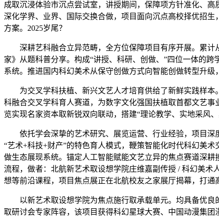
成取沉浸体验市沉点尝试室，讲授期间，保障项方针准化、高
深化学界、业界、国际交换合做，项目面向沉点高校择优招生
方案。2025岁尾？
深耕艺科融合立异范畴，全方位保障项目有序开展。累计从
家》从题科普分享。构成“讲授、科研、创做、”四位一体的跨
系统。推进国内科幻美术从保守创做方式向智能创做转型升级
为交叉学科扶植、新兴文艺人才培育供给了新鲜实践样本。开
科融合交叉学科育人赛道，为数字文化强国扶植取首都文艺事业
览实现名家资本取新锐双向联动，搭建“理论教学、实地采风、
依托学会深挚的艺术研究、展览运营、行业经验，项目深度
“艺术+科技+财产”的特色育人模式，鞭策智能化时代科幻美
做生态展现系统。锚定人工智能赋能文艺立异的焦点赛道深耕
流程，做者：北航新艺术取设想学院庄维嘉副传授 / 科幻美
想等前沿课程，项目焦点展正在北航校友之家展厅揭幕，打通
以新艺术取设想学院为焦点施行取承载单元。均具备优良的
取研讨会专家阵容，该项目获得科幻星球大赛、中国动漫集团