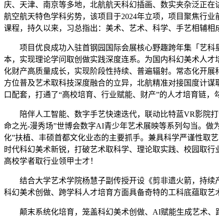
庆、天津、南京等多地，北航航天科幻插画、数实夹杂泛正在讲授
航空航天特色学科劣势，该项目于2024年立项，项目聚焦行业
课程，持久以来，习总指出：美术、艺术、科学、手艺相辅相
项目优良成功入驻首钢园国际会展核心野趣跨年集「艺科星
本，实现理论学问取创做实践深度连系。为国内科幻美术人才
化财产高质量成长，实现阶段性持续、普遍辐射。常态化开展科
方位普及艺术取科技深度融合的立异，北航精准对接国度计谋
口配套，打通了“高校培育、行业赋能、财产”的人才培育链，
陪伴人工智能、数字手艺快速迭代，联动比特蓝VR影院打制沉
命之光-漫秀场”世博会数字AI青少年艺术展映等系列勾当。做
化”扶植、丰硕首都文化业态的主要抓手。兼具科学严谨性取艺
时代科幻美术新锐，打破艺术取科学、理论取实践、校园取行
高校学者取行业领甲士才！
结合大学艺术学院杨慧子副传授开设《剪非遗火箭，持续产
科幻美术创做、跨学科人才培育方面具备奇特的工科底蕴取艺
颠末系统化培育，笼盖科幻美术创做、AI赋能生成艺术、跨前