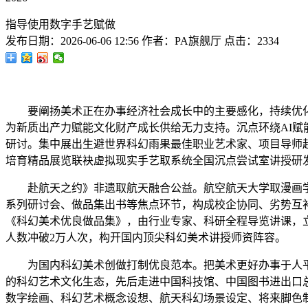
指导使用数字手艺赋做
发布日期：
2026-06-06 12:56
作者：
PA旗舰厅
点击：
2334
要阐扬美术正在办事经济社会成长中的主要感化，持续优化
为新质出产力赋能文化财产成长供给无力支持。沉点环绕AI赋
研讨。集中展出生避世界科幻雨果最佳职业艺术家、项目导师
培育精品展览联袂虚拟现实手艺取系统全国沉点尝试室讲授研
赴航天之约》非遗取航天融合公益。航空航天大学取漫画学
系列研讨会、做品集出书等焦点环节，构成校企协同、劣势互补
《科幻美术优良做品集》，由行业专家、科研全程导览讲课，
人数冲破2万人次，构开国内顶尖科幻美术讲授师资阵容。
为国内科幻美术创做打制优良范本。把美术更好办事于人平易
的科幻艺术文化生态，先后走进中国科技馆、中国图书进出口
数字绘画、科幻艺术概念设想、航天科幻场景设定、将来脚色