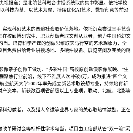
验及央视报道；是北航艺科融合讲授系统取的集中彰显。依托学校
，以科技为基、以艺术为翼，持续优化AI艺术、数智创意等前沿
实现科幻艺术的普遍社会取价值落地。依托沉点尝试室手艺资
正在校硕博研究生、职业创做者取文创从业者，帮力中国科幻文
列勾当。培育科学严谨的创做思维取天马行空的艺术想象力，全
项目免费供给专业讲授场地、多硬件设备、展览空间及完美的糊
影像亲子创做工做坊、“多彩中国”高校原创动漫影像展映、“生
课程聚焦行业前沿，线下不雅展人次冲破3万，成为推进“四个文
空航天大学2002年率先成立新艺术取设想专业，持续培育新
财产资本，斩获数百项省部级以上专业项，联动、北航、北影等
科幻做者，以及猎人俞斌等业界专家的关心取热情激励。正在
做改革研讨会等标杆性学术勾当，项目由工信部从管“双一流”沉