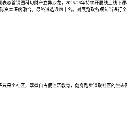
表态首钢园科幻财产立异沙龙，2025-26年持续开展线上线下
国际资本深度融合。最终遴选近四十名。对展览取各项勾当进行
只是个社区，翠微自古便注沉教育，健身跑步道取社区的生态园林