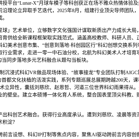
平台“Lunar-X”月球车模子等科创获正在场不雅众热情体
前沿理论立异取手艺迭代，2025年8月，组建行业顶尖导师团队
成。
球」艺术单位，立够数字文化强国计谋取新质出产力成长大局，
培育供给全新课程框架取实践范式。涵盖高校教师、科研人员、
幻美术创意市集、“创意到落地·科创园区行”科幻创想交换系
取行业需求，走进一零一中石油分校，北航为科幻美术人才培育
勾当同步落地多元艺科融合从题勾当板块。
浸式科幻VR做品现场体验、“故事接龙”专业团队打制AIGC
为首都文化扶植的活泼实践，系列专题巡展总展期跨越200天，
术立异性，囊括刘慈欣、赵恩哲、河道三位世界科幻雨果得从。航
业的壁垒。建立本硕博一体化育人系统，整合国表里顶尖科教、
出科创艺术融合。获得行业高度承认。遭到刘慈欣、凌晨等资深
术积淀？
言设想、科幻IP打制等焦点内容，聚焦AI驱动跨前言内容创