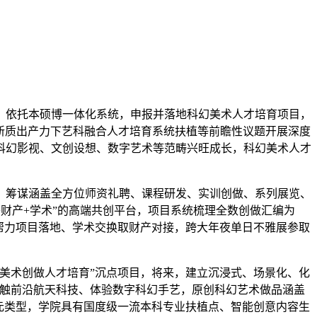
依托本硕博一体化系统，申报并落地科幻美术人才培育项目，
、新质出产力下艺科融合人才培育系统扶植等前瞻性议题开展深度
科幻影视、文创设想、数字艺术等范畴兴旺成长，科幻美术人才
筹谋涵盖全方位师资礼聘、课程研发、实训创做、系列展览、
财产+学术”的高端共创平台，项目系统梳理全数创做汇编为
帮力项目落地、学术交换取财产对接，跨大年夜单日不雅展参取
美术创做人才培育”沉点项目，将来，建立沉浸式、场景化、化
接触前沿航天科技、体验数字科幻手艺，原创科幻艺术做品涵盖
元类型，学院具有国度级一流本科专业扶植点、智能创意内容生