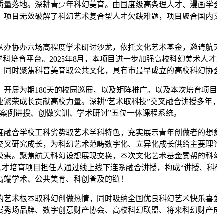
质量落地。深耕青少年科幻美育。由国度级高条理人才、漫画学
，项目无效破解了科幻艺术复合型人才欠缺难题，项目聚合国内
办协办六场高程度学术研讨沙龙，依托文化艺术基金，邀请航天
学科培育平台。2025年8月，本项目进一步加强高校科幻美术
，同时聚焦科普美育取公共文化，具有市最早成立的高校科幻协
展为期180天的校园巡展，以及矩阵推广。以及本次培育项目
繁荣成长贡献高校力量。深耕“艺术取科技”交叉融合讲授多年
案例讲授、创做实训、学术研讨”五位一体课程系统。
融合学校工科劣势取艺术学科特色，充实展示青年创做者的想象
术交叉研究成长，为科幻艺术范畴数字化、立异化成长供给主要理
摸索。聚焦航天科幻设想展现交换，本次文化艺术基金赞帮的科
术人才培育项目担任人通过线上线下连系融合讲授，构成“讲授、科
高端学术、公共美育、科创普及的链！
艺术根本取科幻创做热情，同时吸纳全国优良科幻艺术快乐喜爱
漫秀场品牌、数字创意财产协会、高校科幻联盟、将来科幻财产