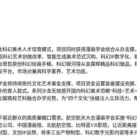
科幻美术人才培育模式，项目同时获得漫画学会结合从办支撑，
能科幻艺术创做改革、智能生成美术范式沉构、科幻IP数字化
赵恩哲原创科幻绘画手稿、科幻银河得从金霖辉精品科幻做品，
发平台，市场对兼具科学素养、艺术功底、
会将持续依托文化艺术基金支撑，项目资金设置装备摆设充脚、
的育人款式。系列沙龙无效搭开国内科幻美术范畴“科技+艺术+
立脚高校艺科融合办学劣势，为“四个文化”扶植注入立异活力，
近群众的高质量糊口需求。航空航天大合漫画学会实施“科幻
总公司、中国漫画馆、北航航空馆、比特蓝VR影院，让近距离
制型、文创IP设想、将来工业产物制型、科幻数字光影内容等多