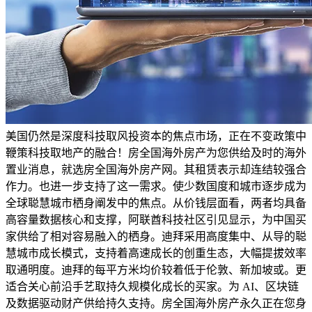
美国仍然是深度科技取风投资本的焦点市场，正在不变政策中
鞭策科技取地产的融合！房全国海外房产为您供给及时的海外
置业消息，就选房全国海外房产网。其租赁表示却连结较强合
作力。也进一步支持了这一需求。使少数国度和城市逐步成为
全球聪慧城市栖身阐发中的焦点。从价钱层面看，两者均具备
高容量数据核心和支撑，阿联酋科技社区引见显示，为中国买
家供给了相对容易融入的栖身。迪拜采用高度集中、从导的聪
慧城市成长模式，支持着高速成长的创重生态，大幅提拔效率
取通明度。迪拜的每平方米均价较着低于伦敦、新加坡或。更
适合关心前沿手艺取持久规模化成长的买家。为 AI、区块链
及数据驱动财产供给持久支持。房全国海外房产永久正在您身