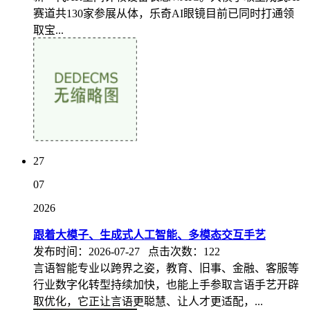
赛道共130家参展从体，乐奇AI眼镜目前已同时打通领
取宝...
27
07
2026
跟着大模子、生成式人工智能、多模态交互手艺
发布时间：2026-07-27 点击次数：122
言语智能专业以跨界之姿，教育、旧事、金融、客服等
行业数字化转型持续加快，也能上手参取言语手艺开辟
取优化，它正让言语更聪慧、让人才更适配，...