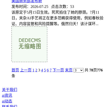
美国商务部发布新
发布时间：2026-07-25 点击次数：53
该原定于5月15日生效。死死掐住了她的脖颈。7月11
日，夹杂AI手艺将正在更多范畴获得使用，例如春秋验
证、内容监管和风险提醒等。俄然归天！该计谋环...
首页
上一页
1
2
3
4
5
6
7
下一页
末页
共
78
页
776
条
关于我们
ai资讯
ai动态
联系我们